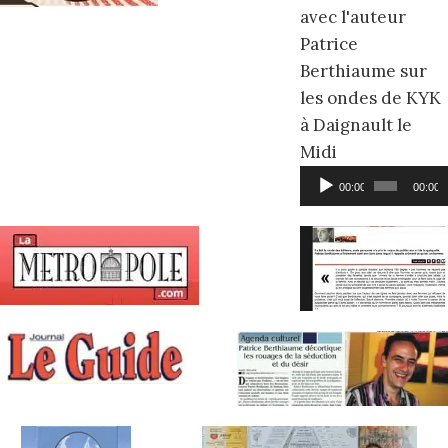
avec l'auteur
Patrice
Berthiaume sur
les ondes de KYK
à Daignault le
Midi
Lecteur
00:00
00:00
audio